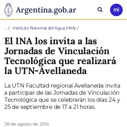
Pasar al contenido principal
Presidencia
Buscar
Ir
a
de
Mi
…
Instituto Nacional del Agua (INA)
Arg
la
El INA los invita a las
Nación
Jornadas de Vinculación
Tecnológica que realizará
la UTN-Avellaneda
La UTN Facultad regional Avellaneda invita
a participar de las Jornadas de Vinculación
Tecnológica que se celebrarán los días 24 y
25 de septiembre de 17 a 21 horas.
28 de agosto de 2014