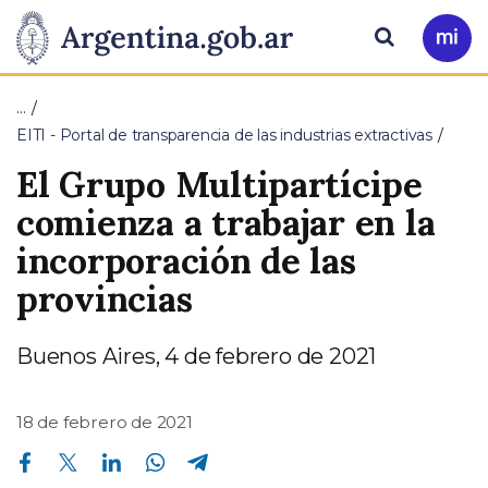
Pasar al contenido principal
Presidencia
Buscar
Ir
a
de
Mi
…
Arg
la
EITI - Portal de transparencia de las industrias extractivas
El Grupo Multipartícipe
Nación
comienza a trabajar en la
incorporación de las
provincias
Buenos Aires, 4 de febrero de 2021
18 de febrero de 2021
Compartir en Facebook
Compartir en Twitter
Compartir en Linkedin
Compartir en Whatsapp
Compartir en Telegram