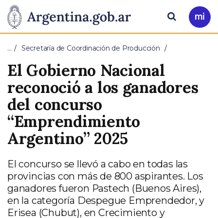
Pasar al contenido principal
Presidencia
Buscar
Ir
a
de
Mi
…
Secretaría de Coordinación de Producción
Arg
la
El Gobierno Nacional
Nación
reconoció a los ganadores
del concurso
“Emprendimiento
Argentino” 2025
El concurso se llevó a cabo en todas las
provincias con más de 800 aspirantes. Los
ganadores fueron Pastech (Buenos Aires),
en la categoría Despegue Emprendedor, y
Erisea (Chubut), en Crecimiento y