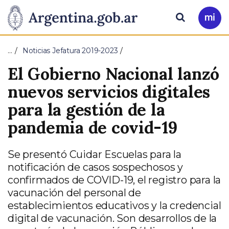
Pasar al contenido principal
Presidencia
Buscar
Ir
a
de
Mi
…
Noticias Jefatura 2019-2023
Arg
la
El Gobierno Nacional lanzó
Nación
nuevos servicios digitales
para la gestión de la
pandemia de covid-19
Se presentó Cuidar Escuelas para la
notificación de casos sospechosos y
confirmados de COVID-19, el registro para la
vacunación del personal de
establecimientos educativos y la credencial
digital de vacunación. Son desarrollos de la