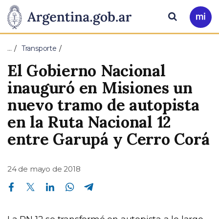
Pasar al contenido principal
Presidencia
Buscar
Ir
a
de
Mi
…
Transporte
Arg
la
El Gobierno Nacional
Nación
inauguró en Misiones un
nuevo tramo de autopista
en la Ruta Nacional 12
entre Garupá y Cerro Corá
24 de mayo de 2018
Compartir en Facebook
Compartir en Twitter
Compartir en Linkedin
Compartir en Whatsapp
Compartir en Telegram