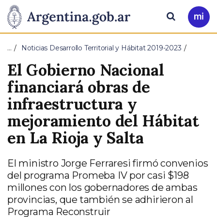
Pasar al contenido principal
Presidencia
Buscar
Ir
a
de
Mi
…
Noticias Desarrollo Territorial y Hábitat 2019-2023
Arg
la
El Gobierno Nacional
Nación
financiará obras de
infraestructura y
mejoramiento del Hábitat
en La Rioja y Salta
El ministro Jorge Ferraresi firmó convenios
del programa Promeba IV por casi $198
millones con los gobernadores de ambas
provincias, que también se adhirieron al
Programa Reconstruir