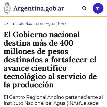
Pasar al contenido principal
Presidencia
Buscar
Ir
a
de
Mi
…
Instituto Nacional del Agua (INA)
Arg
la
El Gobierno nacional
Nación
destina más de 400
millones de pesos
destinados a fortalecer el
avance científico
tecnológico al servicio de
la producción
El Centro Regional Andino perteneciente al
Instituto Nacional del Agua (INA) fue sede