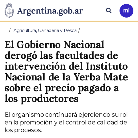
Pasar al contenido principal
Presidencia
Buscar
Ir
a
de
Mi
…
Agricultura, Ganadería y Pesca
Arg
la
El Gobierno Nacional
Nación
derogó las facultades de
intervención del Instituto
Nacional de la Yerba Mate
sobre el precio pagado a
los productores
El organismo continuará ejerciendo su rol
en la promoción y el control de calidad de
los procesos.