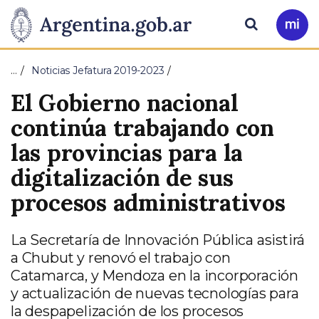
Pasar al contenido principal
Presidencia
Buscar
Ir
a
de
Mi
…
Noticias Jefatura 2019-2023
Arg
la
El Gobierno nacional
Nación
continúa trabajando con
las provincias para la
digitalización de sus
procesos administrativos
La Secretaría de Innovación Pública asistirá
a Chubut y renovó el trabajo con
Catamarca, y Mendoza en la incorporación
y actualización de nuevas tecnologías para
la despapelización de los procesos