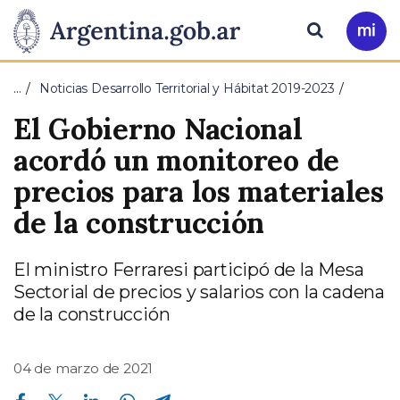
Pasar al contenido principal
Presidencia
Buscar
Ir
a
de
Mi
…
Noticias Desarrollo Territorial y Hábitat 2019-2023
Arg
la
El Gobierno Nacional
Nación
acordó un monitoreo de
precios para los materiales
de la construcción
El ministro Ferraresi participó de la Mesa
Sectorial de precios y salarios con la cadena
de la construcción
04 de marzo de 2021
Compartir en Facebook
Compartir en Twitter
Compartir en Linkedin
Compartir en Whatsapp
Compartir en Telegram