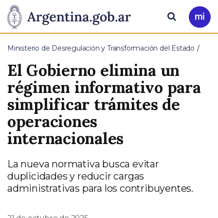
Pasar al contenido principal
Presidencia
Buscar
Ir
a
de
Mi
Ministerio de Desregulación y Transformación del Estado
Arg
la
El Gobierno elimina un
Nación
régimen informativo para
simplificar trámites de
operaciones
internacionales
La nueva normativa busca evitar
duplicidades y reducir cargas
administrativas para los contribuyentes.
21 de octubre de 2025