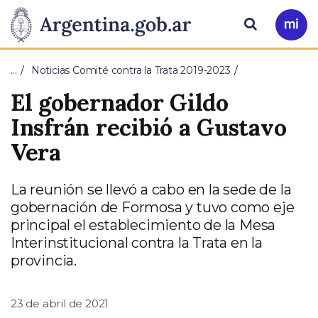
Pasar al contenido principal
Presidencia
Buscar
Ir
a
de
Mi
…
Noticias Comité contra la Trata 2019-2023
Arg
la
El gobernador Gildo
Nación
Insfrán recibió a Gustavo
Vera
La reunión se llevó a cabo en la sede de la
gobernación de Formosa y tuvo como eje
principal el establecimiento de la Mesa
Interinstitucional contra la Trata en la
provincia.
23 de abril de 2021