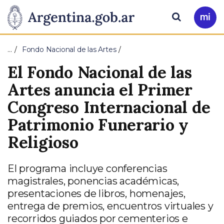
Pasar al contenido principal
Presidencia
Buscar
Ir
a
de
Mi
…
Fondo Nacional de las Artes
Arg
la
El Fondo Nacional de las
Nación
Artes anuncia el Primer
Congreso Internacional de
Patrimonio Funerario y
Religioso
El programa incluye conferencias
magistrales, ponencias académicas,
presentaciones de libros, homenajes,
entrega de premios, encuentros virtuales y
recorridos guiados por cementerios e