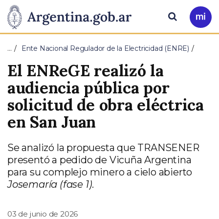
Pasar al contenido principal
Presidencia
Buscar
Ir
a
de
Mi
…
Ente Nacional Regulador de la Electricidad (ENRE)
Arg
la
El ENReGE realizó la
Nación
audiencia pública por
solicitud de obra eléctrica
en San Juan
Se analizó la propuesta que TRANSENER
presentó a pedido de Vicuña Argentina
para su complejo minero a cielo abierto
Josemaría (fase 1)
.
03 de junio de 2026