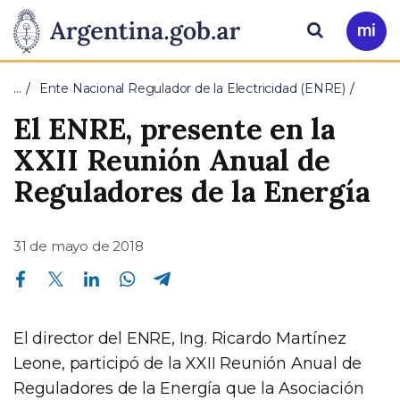
Pasar al contenido principal
Presidencia
Buscar
Ir
a
de
Mi
…
Ente Nacional Regulador de la Electricidad (ENRE)
Arg
la
El ENRE, presente en la
Nación
XXII Reunión Anual de
Reguladores de la Energía
31 de mayo de 2018
Compartir en Facebook
Compartir en Twitter
Compartir en Linkedin
Compartir en Whatsapp
Compartir en Telegram
El director del ENRE, Ing. Ricardo Martínez
Leone, participó de la XXII Reunión Anual de
Reguladores de la Energía que la Asociación