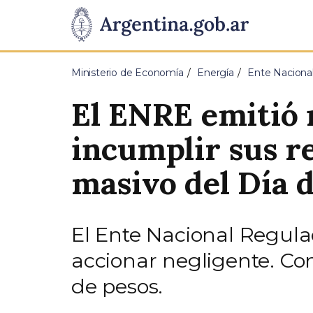
Pasar al contenido principal
Presidencia
de
Ministerio de Economía
Energía
Ente Nacional
la
El ENRE emitió 
Nación
incumplir sus r
masivo del Día 
El Ente Nacional Regula
accionar negligente. Con
de pesos.