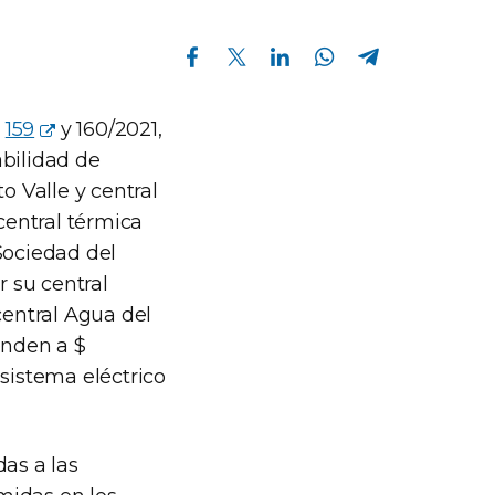
Compartir en Facebook
Compartir en Twitter
Compartir en Linkedin
Compartir en Whatsapp
Compartir en Telegram
,
159
y 160/2021,
abilidad de
o Valle y central
central térmica
Sociedad del
r su central
central Agua del
enden a $
 sistema eléctrico
das a las