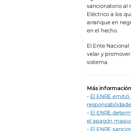
sancionatorio al 
Eléctrico a los q
arranque en negro
en el hecho.
El Ente Nacional 
velar y promover 
sistema.
Más informació
-
El ENRE emitió 
responsabilidade
-
El ENRE determ
el apagón masivo
-
El ENRE sancion