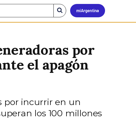
Mi
Buscar
en
el
Argen
sitio
eneradoras por
ante el apagón
 por incurrir en un
superan los 100 millones