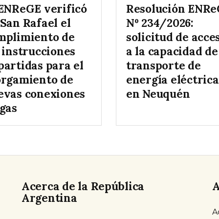
 ENReGE verificó
Resolución ENR
San Rafael el
Nº 234/2026:
mplimiento de
solicitud de acce
 instrucciones
a la capacidad de
partidas para el
transporte de
orgamiento de
energía eléctrica
evas conexiones
en Neuquén
 gas
Acerca de la República
A
Argentina
A