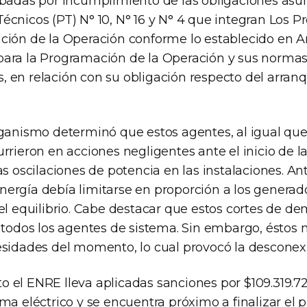
ibadas por incumplimiento de las obligaciones asu
écnicos (PT) N° 10, N° 16 y N° 4 que integran Los 
ción de la Operación conforme lo establecido en An
ara la Programación de la Operación y sus norma
 en relación con su obligación respecto del arranq
rganismo determinó que estos agentes, al igual que
rrieron en acciones negligentes ante el inicio de 
as oscilaciones de potencia en las instalaciones. An
ergía debía limitarse en proporción a los genera
 el equilibrio. Cabe destacar que estos cortes de 
a todos los agentes de sistema. Sin embargo, éstos 
esidades del momento, lo cual provocó la desconex
 el ENRE lleva aplicadas sanciones por $109.319.72
ma eléctrico y se encuentra próximo a finalizar el 