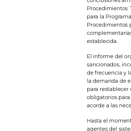
conclusiones arr
Procedimientos T
para la Programa
Procedimientos p
complementarias,
establecida.
El informe del o
sancionados, incu
de frecuencia y l
la demanda de en
para restablecer
obligatorios par
acorde a las nec
Hasta el momento
agentes del siste