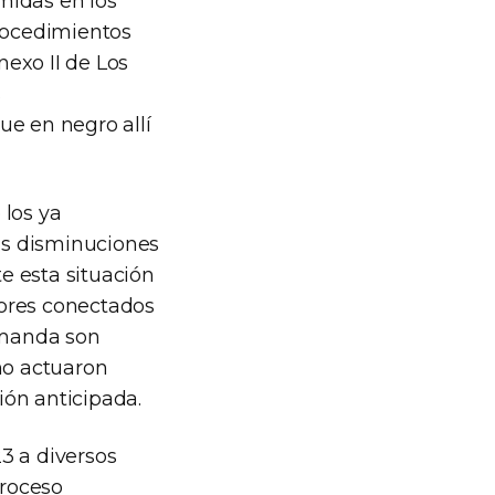
midas en los
Procedimientos
exo II de Los
s
ue en negro allí
 los ya
las disminuciones
te esta situación
dores conectados
demanda son
no actuaron
ión anticipada.
3 a diversos
proceso