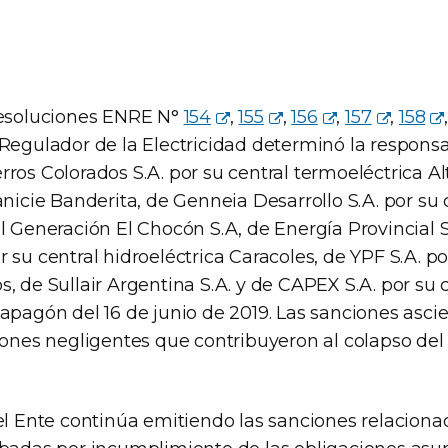
Resoluciones ENRE N°
154
,
155
,
156
,
157
,
158
 Regulador de la Electricidad determinó la respons
ros Colorados S.A. por su central termoeléctrica Alt
anicie Banderita, de Genneia Desarrollo S.A. por su 
el Generación El Chocón S.A, de Energía Provincial 
 su central hidroeléctrica Caracoles, de YPF S.A. po
, de Sullair Argentina S.A. y de CAPEX S.A. por su 
 apagón del 16 de junio de 2019. Las sanciones asci
iones negligentes que contribuyeron al colapso del
el Ente continúa emitiendo las sanciones relaciona