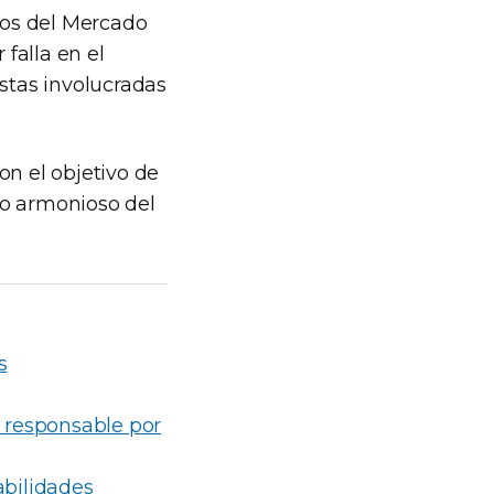
rios del Mercado
 falla en el
istas involucradas
on el objetivo de
llo armonioso del
s
 responsable por
abilidades