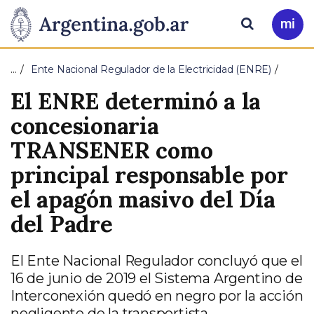
Pasar al contenido principal
Presidencia
Buscar
Ir
a
de
Mi
…
Ente Nacional Regulador de la Electricidad (ENRE)
Arg
la
El ENRE determinó a la
Nación
concesionaria
TRANSENER como
principal responsable por
el apagón masivo del Día
del Padre
El Ente Nacional Regulador concluyó que el
16 de junio de 2019 el Sistema Argentino de
Interconexión quedó en negro por la acción
negligente de la transportista.