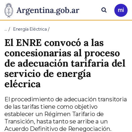
Pasar al contenido principal
Presidencia
Buscar
Ir
a
de
Mi
…
Energía Eléctrica
Arg
la
El ENRE convocó a las
Nación
concesionarias al proceso
de adecuación tarifaria del
servicio de energía
elécrica
El procedimiento de adecuación transitoria
de las tarifas tiene como objetivo
establecer un Régimen Tarifario de
Transición, hasta tanto se arribe a un
Acuerdo Definitivo de Renegociación.