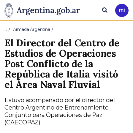
Pasar al contenido principal
Presidencia
Buscar
Ir
a
de
Mi
…
Armada Argentina
Arg
la
El Director del Centro de
Nación
Estudios de Operaciones
Post Conflicto de la
República de Italia visitó
el Área Naval Fluvial
Estuvo acompañado por el director del
Centro Argentino de Entrenamiento
Conjunto para Operaciones de Paz
(CAECOPAZ).