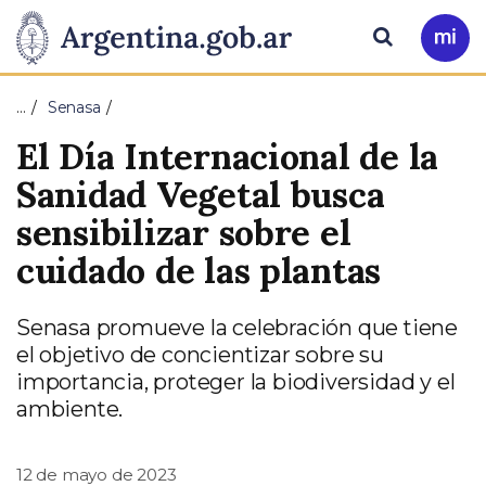
Pasar al contenido principal
Presidencia
Buscar
Ir
a
de
Mi
…
Senasa
Arg
la
El Día Internacional de la
Nación
Sanidad Vegetal busca
sensibilizar sobre el
cuidado de las plantas
Senasa promueve la celebración que tiene
el objetivo de concientizar sobre su
importancia, proteger la biodiversidad y el
ambiente.
12 de mayo de 2023