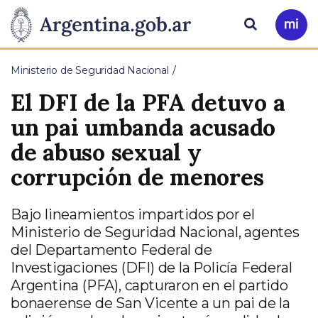
Pasar al contenido principal
Presidencia
Buscar
Ir
a
de
Mi
Ministerio de Seguridad Nacional
Arg
la
El DFI de la PFA detuvo a
Nación
un pai umbanda acusado
de abuso sexual y
corrupción de menores
Bajo lineamientos impartidos por el
Ministerio de Seguridad Nacional, agentes
del Departamento Federal de
Investigaciones (DFI) de la Policía Federal
Argentina (PFA), capturaron en el partido
bonaerense de San Vicente a un pai de la