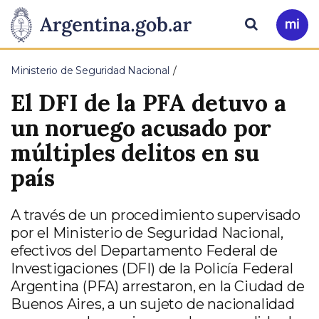
Pasar al contenido principal
Presidencia
Buscar
Ir
a
de
Mi
Ministerio de Seguridad Nacional
Arg
la
El DFI de la PFA detuvo a
Nación
un noruego acusado por
múltiples delitos en su
país
A través de un procedimiento supervisado
por el Ministerio de Seguridad Nacional,
efectivos del Departamento Federal de
Investigaciones (DFI) de la Policía Federal
Argentina (PFA) arrestaron, en la Ciudad de
Buenos Aires, a un sujeto de nacionalidad