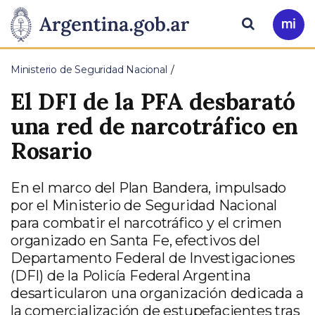
Pasar al contenido principal
Presidencia
Buscar
Ir
a
de
Mi
Ministerio de Seguridad Nacional
Arg
la
El DFI de la PFA desbarató
Nación
una red de narcotráfico en
Rosario
En el marco del Plan Bandera, impulsado
por el Ministerio de Seguridad Nacional
para combatir el narcotráfico y el crimen
organizado en Santa Fe, efectivos del
Departamento Federal de Investigaciones
(DFI) de la Policía Federal Argentina
desarticularon una organización dedicada a
la comercialización de estupefacientes tras