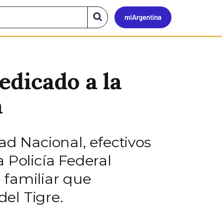
Mi
Buscar
en
el
Argen
sitio
edicado a la
a
ad Nacional, efectivos
 Policía Federal
 familiar que
el Tigre.