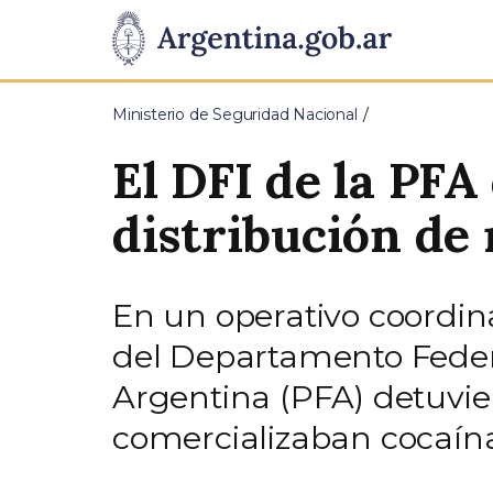
Pasar al contenido principal
Presidencia
de
Ministerio de Seguridad Nacional
la
El DFI de la PFA
Nación
distribución de 
En un operativo coordina
del Departamento Federal
Argentina (PFA) detuvie
comercializaban cocaína