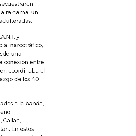
secuestraron
 alta gama, un
adulteradas.
A.N.T. y
 al narcotráfico,
esde una
la conexión entre
ien coordinaba el
lazgo de los 40
lados a la banda,
denó
 Callao,
tán. En estos