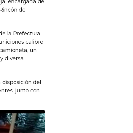
ija, encargada de
 Rincón de
de la Prefectura
uniciones calibre
 camioneta, un
 y diversa
 disposición del
entes, junto con