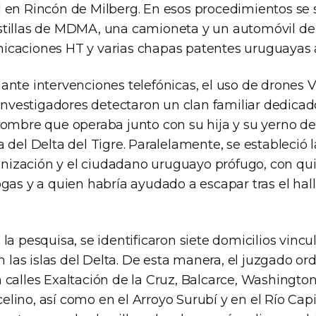
 en Rincón de Milberg. En esos procedimientos se 
tillas de MDMA, una camioneta y un automóvil de
caciones HT y varias chapas patentes uruguayas 
nte intervenciones telefónicas, el uso de drones V.
 investigadores detectaron un clan familiar dedicado
hombre que operaba junto con su hija y su yerno d
 del Delta del Tigre. Paralelamente, se estableció 
rganización y el ciudadano uruguayo prófugo, con qu
gas y a quien habría ayudado a escapar tras el hal
la pesquisa, se identificaron siete domicilios vincu
en las islas del Delta. De esta manera, el juzgado or
calles Exaltación de la Cruz, Balcarce, Washington,
lino, así como en el Arroyo Surubí y en el Río Capi