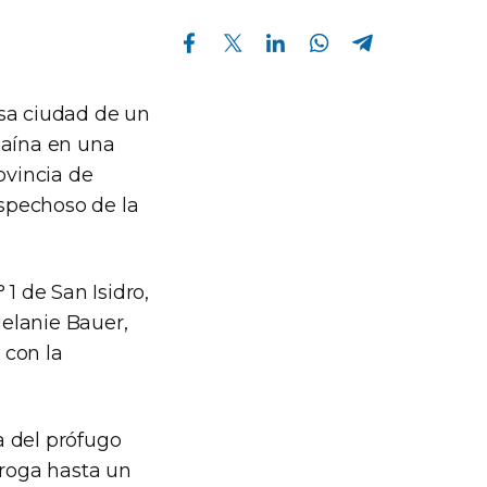
Compartir en Facebook
Compartir en Twitter
Compartir en Linkedin
Compartir en Whatsapp
Compartir en Telegram
 esa ciudad de un
caína en una
ovincia de
spechoso de la
1 de San Isidro,
Melanie Bauer,
 con la
ja del prófugo
droga hasta un