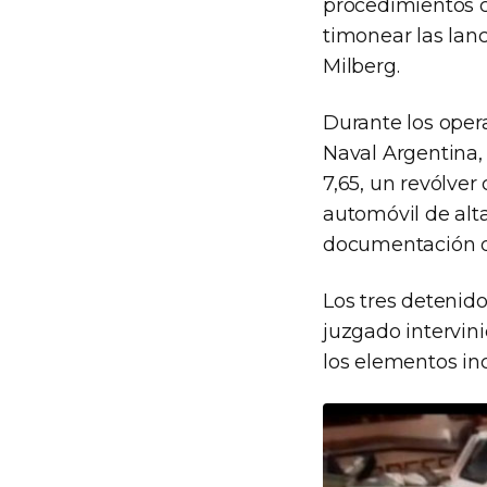
procedimientos c
timonear las lan
Milberg.
Durante los opera
Naval Argentina,
7,65, un revólve
automóvil de alta
documentación d
Los tres detenid
juzgado intervini
los elementos in