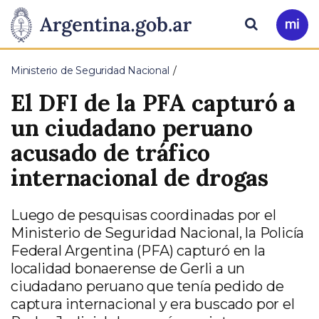
Pasar al contenido principal
Presidencia
Buscar
Ir
a
de
Mi
Ministerio de Seguridad Nacional
Arg
la
El DFI de la PFA capturó a
Nación
un ciudadano peruano
acusado de tráfico
internacional de drogas
Luego de pesquisas coordinadas por el
Ministerio de Seguridad Nacional, la Policía
Federal Argentina (PFA) capturó en la
localidad bonaerense de Gerli a un
ciudadano peruano que tenía pedido de
captura internacional y era buscado por el