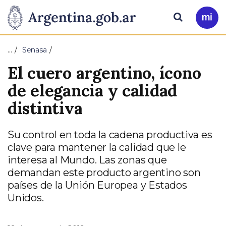
Pasar al contenido principal
Presidencia
Buscar
Ir
a
de
Mi
…
Senasa
Arg
la
El cuero argentino, ícono
Nación
de elegancia y calidad
distintiva
Su control en toda la cadena productiva es
clave para mantener la calidad que le
interesa al Mundo. Las zonas que
demandan este producto argentino son
países de la Unión Europea y Estados
Unidos.