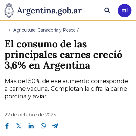
Pasar al contenido principal
Presidencia
Buscar
Ir
a
de
Mi
…
Agricultura, Ganadería y Pesca
Arg
la
El consumo de las
Nación
principales carnes creció
3,6% en Argentina
Más del 50% de ese aumento corresponde
a carne vacuna. Completan la cifra la carne
porcina y aviar.
22 de octubre de 2025
Compartir en Facebook
Compartir en Twitter
Compartir en Linkedin
Compartir en Whatsapp
Compartir en Telegram