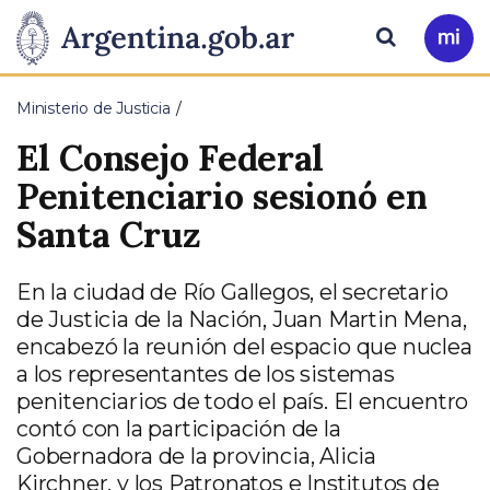
Pasar al contenido principal
Presidencia
Buscar
Ir
a
de
Mi
Ministerio de Justicia
Arg
la
El Consejo Federal
Nación
Penitenciario sesionó en
Santa Cruz
En la ciudad de Río Gallegos, el secretario
de Justicia de la Nación, Juan Martin Mena,
encabezó la reunión del espacio que nuclea
a los representantes de los sistemas
penitenciarios de todo el país. El encuentro
contó con la participación de la
Gobernadora de la provincia, Alicia
Kirchner, y los Patronatos e Institutos de