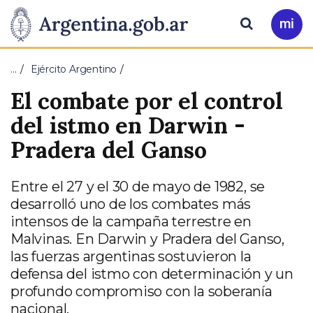
Pasar al contenido principal
Presidencia
Buscar
Ir
a
de
Mi
…
Ejército Argentino
Arg
la
El combate por el control
Nación
del istmo en Darwin -
Pradera del Ganso
Entre el 27 y el 30 de mayo de 1982, se
desarrolló uno de los combates más
intensos de la campaña terrestre en
Malvinas. En Darwin y Pradera del Ganso,
las fuerzas argentinas sostuvieron la
defensa del istmo con determinación y un
profundo compromiso con la soberanía
nacional.