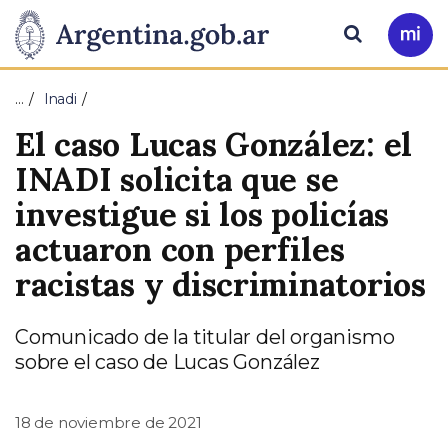
Pasar al contenido principal
Presidencia
Buscar
Ir
a
de
Mi
…
Inadi
Arg
la
El caso Lucas González: el
Nación
INADI solicita que se
investigue si los policías
actuaron con perfiles
racistas y discriminatorios
Comunicado de la titular del organismo
sobre el caso de Lucas González
18 de noviembre de 2021