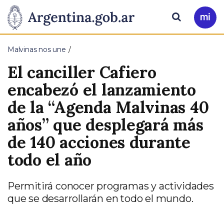
Pasar al contenido principal
Presidencia
Buscar
Ir
a
de
Mi
Malvinas nos une
Arg
la
El canciller Cafiero
Nación
encabezó el lanzamiento
de la “Agenda Malvinas 40
años” que desplegará más
de 140 acciones durante
todo el año
Permitirá conocer programas y actividades
que se desarrollarán en todo el mundo.