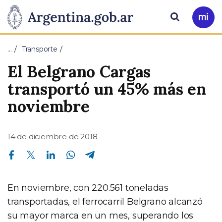
Pasar al contenido principal
Presidencia
Buscar
Ir
a
de
Mi
…
Transporte
Arg
la
El Belgrano Cargas
Nación
transportó un 45% más en
noviembre
14 de diciembre de 2018
Compartir en Facebook
Compartir en Twitter
Compartir en Linkedin
Compartir en Whatsapp
Compartir en Telegram
En noviembre, con 220.561 toneladas
transportadas, el ferrocarril Belgrano alcanzó
su mayor marca en un mes, superando los