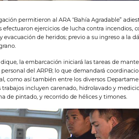
gación permitieron al ARA “Bahía Agradable” adiest
 efectuaron ejercicios de lucha contra incendios, co
 evacuación de heridos; previo a su ingreso a la d
grano.
a dique, la embarcación iniciará las tareas de mant
al personal del ARPB; lo que demandará coordinacio
al, como así también entre los diversos Departam
os trabajos incluyen carenado, hidrolavado y medic
a de pintado, y recorrido de hélices y timones.