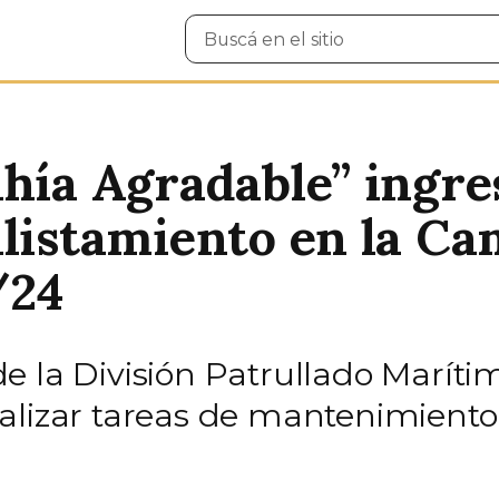
Buscar
en
el
sitio
ahía Agradable” ingre
alistamiento en la C
/24
e la División Patrullado Marít
alizar tareas de mantenimiento