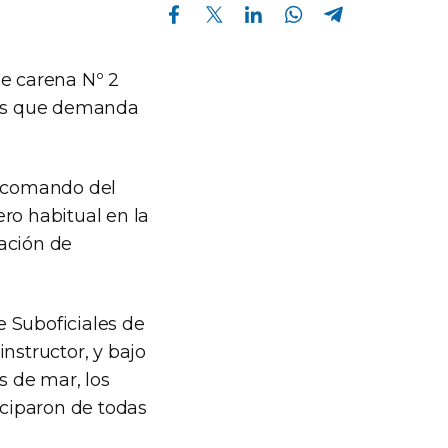
Compartir en Facebook
Compartir en Twitter
Compartir en Linkedin
Compartir en Whatsapp
Compartir en Telegram
de carena Nº 2
ades que demanda
l comando del
ro habitual en la
ación de
 Suboficiales de
structor, y bajo
s de mar, los
iciparon de todas