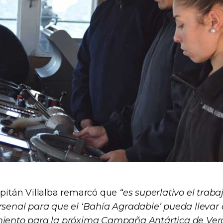
Capitán Villalba remarcó que
“es superlativo el traba
Arsenal para que el ‘Bahía Agradable’ pueda llevar
amiento para la próxima Campaña Antártica de Ver