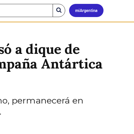
Mi
Buscar
en
el
Argen
sitio
só a dique de
ampaña Antártica
imo, permanecerá en
.