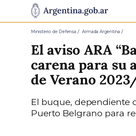
Pasar al contenido principal
Presidencia
de
Ministerio de Defensa
Armada Argentina
la
El aviso ARA “B
Nación
carena para su 
de Verano 2023
El buque, dependiente d
Puerto Belgrano para re