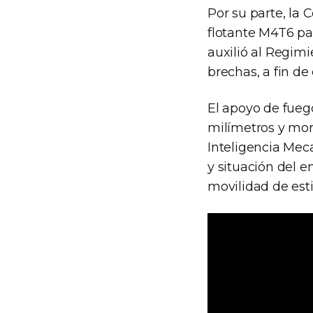
Por su parte, la
flotante M4T6 pa
auxilió al Regim
brechas, a fin de
El apoyo de fuego
milímetros y mor
Inteligencia Me
y situación del e
movilidad de estil