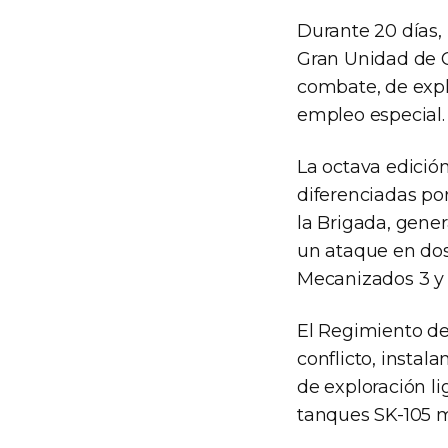
Durante 20 días,
Gran Unidad de C
combate, de expl
empleo especial.
La octava edición
diferenciadas por
la Brigada, gene
un ataque en dos 
Mecanizados 3 y 
El Regimiento de
conflicto, insta
de exploración li
tanques SK-105 m