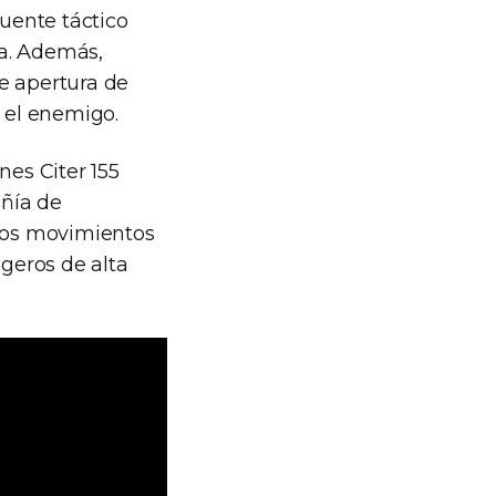
uente táctico
ua. Además,
e apertura de
r el enemigo.
nes Citer 155
añía de
los movimientos
igeros de alta