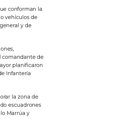
que conforman la
do vehículos de
general y de
iones,
, el comandante de
yor planificaron
de Infantería
orar la zona de
ando escuadrones
ilo Marrúa y