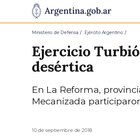
Pasar al contenido principal
Presidencia
de
Ministerio de Defensa
Ejército Argentino
la
Ejercicio Turbi
Nación
desértica
En La Reforma, provinc
Mecanizada participaron
10 de septiembre de 2018