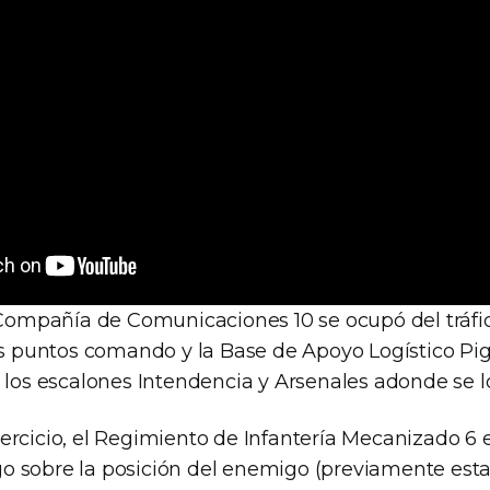
a Compañía de Comunicaciones 10 se ocupó del tráfic
tos puntos comando y la Base de Apoyo Logístico Pi
 los escalones Intendencia y Arsenales adonde se lo
ercicio, el Regimiento de Infantería Mecanizado 6 
 sobre la posición del enemigo (previamente esta