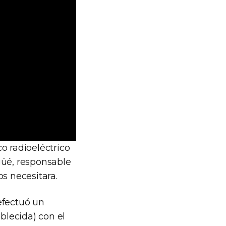
o radioeléctrico
güé, responsable
s necesitara.
efectuó un
blecida) con el