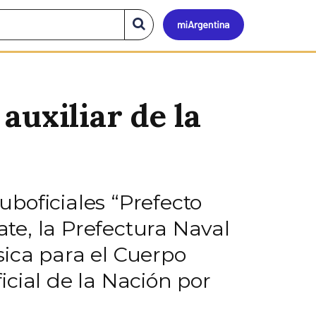
Mi
Buscar
en
el
Argen
sitio
auxiliar de la
boficiales “Prefecto
te, la Prefectura Naval
ica para el Cuerpo
ficial de la Nación por