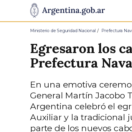
Pasar al contenido principal
Presidencia
de
Ministerio de Seguridad Nacional
Prefectura Nav
la
Egresaron los ca
Nación
Prefectura Nava
En una emotiva ceremoni
General Martín Jacobo T
Argentina celebró el eg
Auxiliar y la tradicional
parte de los nuevos cab