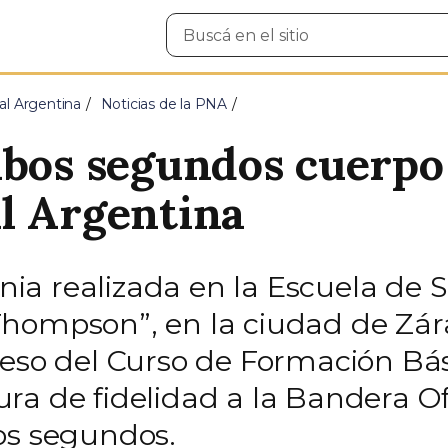
Buscar
en
el
sitio
al Argentina
Noticias de la PNA
bos segundos cuerpo 
l Argentina
a realizada en la Escuela de Su
hompson”, en la ciudad de Zára
reso del Curso de Formación Bás
 jura de fidelidad a la Bandera O
os segundos.