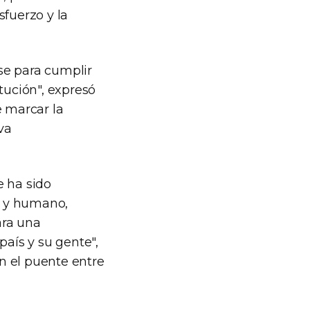
sfuerzo y la
se para cumplir
tución", expresó
e marcar la
va
e ha sido
co y humano,
ara una
aís y su gente",
n el puente entre