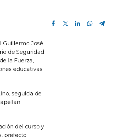
Compartir en Facebook
Compartir en Twitter
Compartir en Linkedin
Compartir en Whatsapp
Compartir en Telegram
al Guillermo José
rio de Seguridad
de la Fuerza,
iones educativas
ino, seguida de
capellán
zación del curso y
s, prefecto