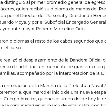
 se distinguió al primer promedio general de egres
áceres, quien recibió su diploma de manos del Pre
o por el Director del Personal y Director de Bienes
duardo Moya, y por el Suboficial Encargado General
 ayudante mayor Roberto Marcelino Ortiz.
aron diplomas al resto de los cabos segundos que
e el curso.
e realizó el desplazamiento de la Bandera Oficial d
mento de fidelidad, un momento de gran emoción p
amilias, acompañado por la interpretación de la Di
la entonación de la Marcha de la Prefectura Naval A
 ceremonia, que marcó el inicio de una nueva etapa
del Cuerpo Auxiliar, quienes asumen desde hoy la r
r a la comunidad en el marco de esta institución bi