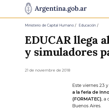
Pasar al contenido principal
Presidencia
de
Ministerio de Capital Humano
Educación
la
EDUCAR llega a
Nación
y simuladores p
21 de noviembre de 2018
Este viernes 23 
a la feria de In
(FORMATEC)
, a
Buenos Aires.