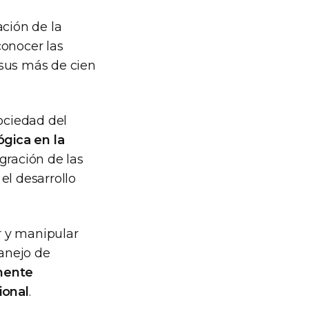
ación de la
conocer las
 sus más de cien
Sociedad del
ógica en la
egración de las
el desarrollo
r y manipular
anejo de
mente
ional
.