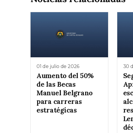
01 de julio de 2026
30 d
Aumento del 50%
Se
de las Becas
Ap
Manuel Belgrano
es
para carreras
al
estratégicas
re
Le
dé