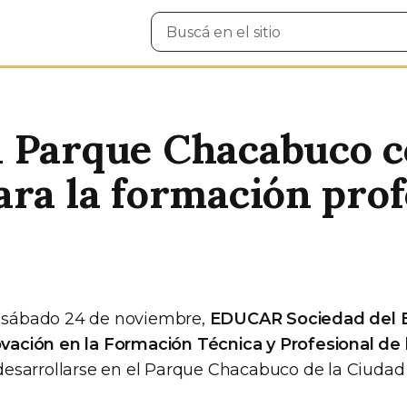
Buscar
en
el
sitio
l Parque Chacabuco c
ara la formación prof
y sábado 24 de noviembre,
EDUCAR Sociedad del 
novación en la Formación Técnica y Profesional de
 desarrollarse en el Parque Chacabuco de la Ciud