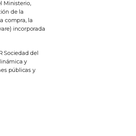
 Ministerio,
ión de la
la compra, la
ware) incorporada
AR Sociedad del
dinámica y
nes públicas y