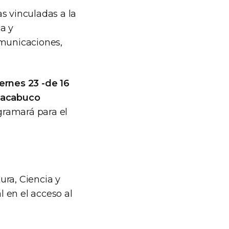
s vinculadas a la
a y
omunicaciones,
ernes 23 -de 16
Chacabuco
ogramará para el
ura, Ciencia y
l en el acceso al