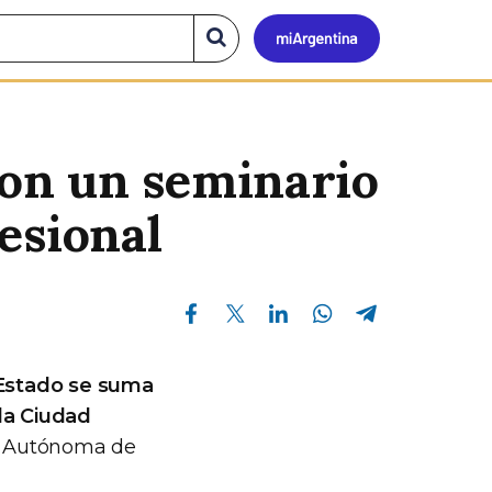
Mi
Buscar
en
el
Argen
sitio
on un seminario
esional
Compartir en Facebook
Compartir en Twitter
Compartir en Linkedin
Compartir en Whatsapp
Compartir en Telegram
Estado se suma
 la Ciudad
ad Autónoma de