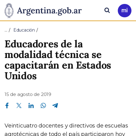
Pasar al contenido principal
Presidencia
Buscar
Ir
a
de
Mi
…
Educación
Arg
la
Educadores de la
Nación
modalidad técnica se
capacitarán en Estados
Unidos
15 de agosto de 2019
Compartir en Facebook
Compartir en Twitter
Compartir en Linkedin
Compartir en Whatsapp
Compartir en Telegram
Veinticuatro docentes y directivos de escuelas
agrotécnicas de todo el país participaron hoy