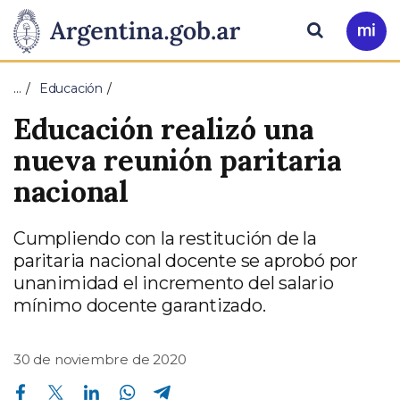
Pasar al contenido principal
Presidencia
Buscar
Ir
a
de
Mi
…
Educación
Arg
la
Educación realizó una
Nación
nueva reunión paritaria
nacional
Cumpliendo con la restitución de la
paritaria nacional docente se aprobó por
unanimidad el incremento del salario
mínimo docente garantizado.
30 de noviembre de 2020
Compartir en Facebook
Compartir en Twitter
Compartir en Linkedin
Compartir en Whatsapp
Compartir en Telegram