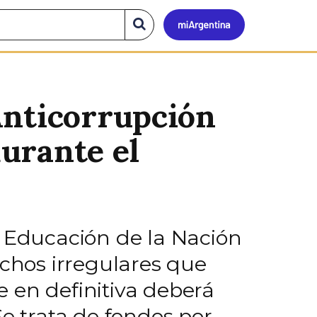
Mi
Buscar
en
el
Argen
sitio
Anticorrupción
urante el
e Educación de la Nación
echos irregulares que
ue en definitiva deberá
 Se trata de fondos por