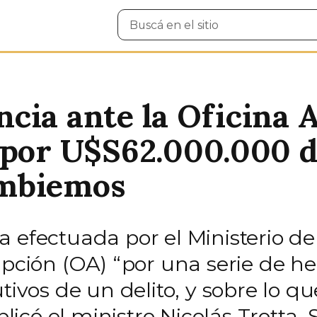
Buscar
en
el
sitio
cia ante la Oficina 
 por U$S62.000.000 d
ambiemos
a efectuada por el Ministerio d
upción (OA) “por una serie de h
tivos de un delito, y sobre lo q
xplicó el ministro Nicolás Trotta.