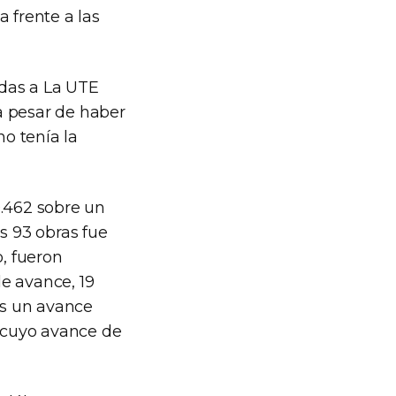
 frente a las
adas a La UTE
 pesar de haber
o tenía la
0.462 sobre un
s 93 obras fue
o, fueron
e avance, 19
as un avance
o cuyo avance de