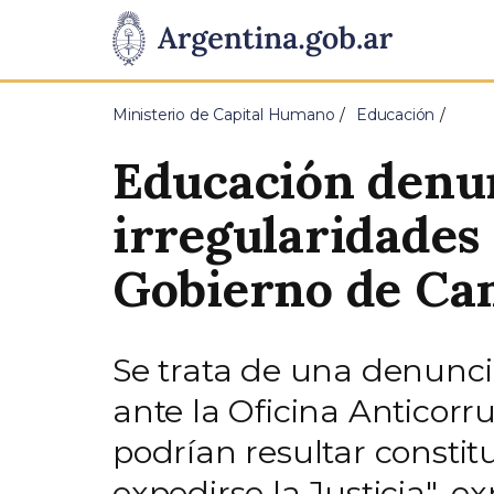
Pasar al contenido principal
Presidencia
de
Ministerio de Capital Humano
Educación
la
Educación denun
Nación
irregularidades
Gobierno de C
Se trata de una denunci
ante la Oficina Anticorr
podrían resultar constitu
expedirse la Justicia", e