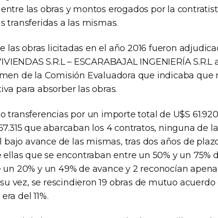
ntre las obras y montos erogados por la contratista
s transferidas a las mismas.
de las obras licitadas en el año 2016 fueron adjudic
VIENDAS S.R.L – ESCARABAJAL INGENIERÍA S.R.L a
amen de la Comisión Evaluadora que indicaba que n
iva para absorber las obras.
o transferencias por un importe total de U$S 61.92
57.315 que abarcaban los 4 contratos, ninguna de la
el bajo avance de las mismas, tras dos años de plaz
e ellas que se encontraban entre un 50% y un 75% d
e un 20% y un 49% de avance y 2 reconocían apen
A su vez, se rescindieron 19 obras de mutuo acuerd
era del 11%.