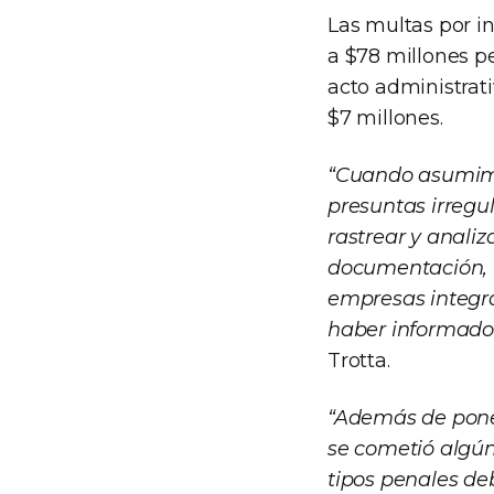
Las multas por i
a $78 millones pe
acto administrat
$7 millones.
“Cuando asumimo
presuntas irregu
rastrear y anali
documentación, v
empresas integra
haber informado a
Trotta.
“Además de poner
se cometió algún 
tipos penales de