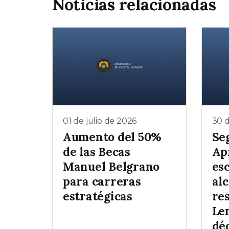
Noticias relacionadas
01 de julio de 2026
30 d
Aumento del 50%
Se
de las Becas
Ap
Manuel Belgrano
es
para carreras
al
estratégicas
re
Le
dé