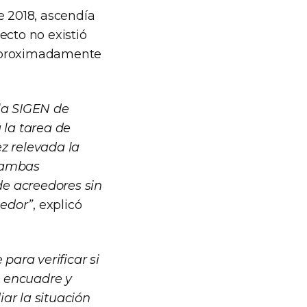
e 2018, ascendía
ecto no existió
r aproximadamente
la SIGEN de
 la tarea de
z relevada la
e ambas
e acreedores sin
eedor”
, explicó
ara verificar si
o encuadre y
ar la situación