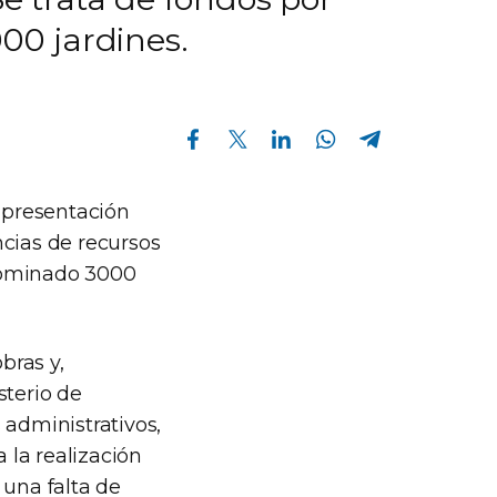
00 jardines.
Compartir en Facebook
Compartir en Twitter
Compartir en Linkedin
Compartir en Whatsapp
Compartir en Telegram
a presentación
ncias de recursos
enominado 3000
bras y,
sterio de
 administrativos,
 la realización
 una falta de