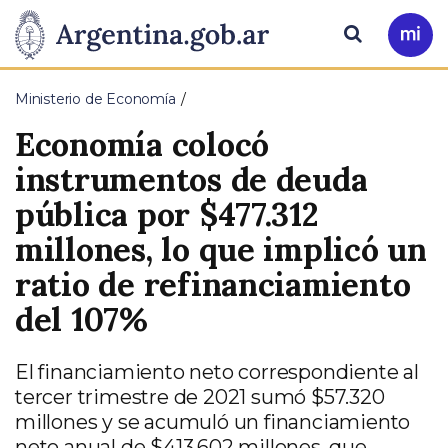
Pasar al contenido principal
Presidencia
Buscar
Ir
a
de
Mi
Ministerio de Economía
Arg
la
Economía colocó
Nación
instrumentos de deuda
pública por $477.312
millones, lo que implicó un
ratio de refinanciamiento
del 107%
El financiamiento neto correspondiente al
tercer trimestre de 2021 sumó $57.320
millones y se acumuló un financiamiento
neto anual de $413.602 millones, que