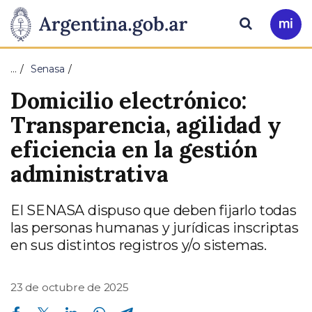
Pasar al contenido principal
Presidencia
Buscar
Ir
a
de
Mi
…
Senasa
Arg
la
Domicilio electrónico:
Nación
Transparencia, agilidad y
eficiencia en la gestión
administrativa
El SENASA dispuso que deben fijarlo todas
las personas humanas y jurídicas inscriptas
en sus distintos registros y/o sistemas.
23 de octubre de 2025
Compartir en Facebook
Compartir en Twitter
Compartir en Linkedin
Compartir en Whatsapp
Compartir en Telegram