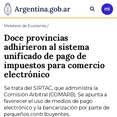
Pasar al contenido principal
Presidencia
Buscar
Ir
a
de
Mi
Ministerio de Economía
Arg
la
Doce provincias
Nación
adhirieron al sistema
unificado de pago de
impuestos para comercio
electrónico
Se trata del SIRTAC, que administra la
Comisión Arbitral (COMARB). Se apunta a
favorecer el uso de medios de pago
electrónico y la bancarización por parte de
pequeños contribuyentes.