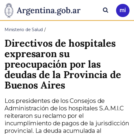
Pasar al contenido principal
Presidencia
Buscar
Ir
a
de
Mi
Ministerio de Salud
Arg
la
Directivos de hospitales
Nación
expresaron su
preocupación por las
deudas de la Provincia de
Buenos Aires
Los presidentes de los Consejos de
Administración de los hospitales S.A.M.I.C
reiteraron su reclamo por el
incumplimiento de pagos de la jurisdicción
provincial. La deuda acumulada al