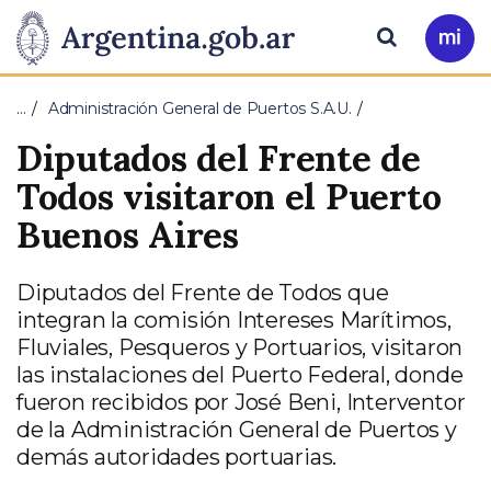
Pasar al contenido principal
Presidencia
Buscar
Ir
a
de
Mi
…
Administración General de Puertos S.A.U.
Arg
la
Diputados del Frente de
Nación
Todos visitaron el Puerto
Buenos Aires
Diputados del Frente de Todos que
integran la comisión Intereses Marítimos,
Fluviales, Pesqueros y Portuarios, visitaron
las instalaciones del Puerto Federal, donde
fueron recibidos por José Beni, Interventor
de la Administración General de Puertos y
demás autoridades portuarias.