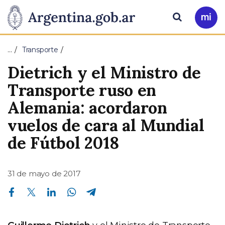
Pasar al contenido principal
Presidencia
Buscar
Ir
a
de
Mi
…
Transporte
Arg
la
Dietrich y el Ministro de
Nación
Transporte ruso en
Alemania: acordaron
vuelos de cara al Mundial
de Fútbol 2018
31 de mayo de 2017
Compartir en Facebook
Compartir en Twitter
Compartir en Linkedin
Compartir en Whatsapp
Compartir en Telegram