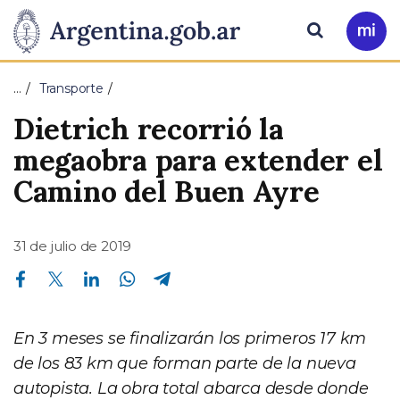
Pasar al contenido principal
Presidencia
Buscar
Ir
a
de
Mi
…
Transporte
Arg
la
Dietrich recorrió la
Nación
megaobra para extender el
Camino del Buen Ayre
31 de julio de 2019
Compartir en Facebook
Compartir en Twitter
Compartir en Linkedin
Compartir en Whatsapp
Compartir en Telegram
En 3 meses se finalizarán los primeros 17 km
de los 83 km que forman parte de la nueva
autopista. La obra total abarca desde donde