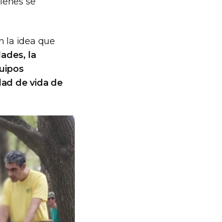
ienes se
n la idea que
dades, la
uipos
dad de vida de