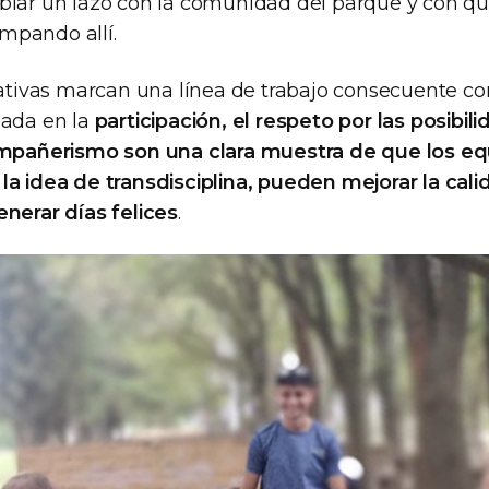
blar un lazo con la comunidad del parque y con qu
mpando allí.
iativas marcan una línea de trabajo consecuente co
sada en la
participación, el respeto por las posibili
compañerismo son una clara muestra de que los eq
la idea de transdisciplina, pueden mejorar la cali
enerar días felices
.