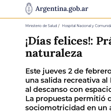
Pasar al contenido principal
Presidencia
de
Ministerio de Salud
Hospital Nacional y Comunida
la
¡Días felices!: P
Nación
naturaleza
Este jueves 2 de febrer
una salida recreativa a
al descanso con espacio
La propuesta permitió q
sociomotricidad en un 