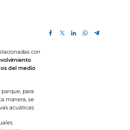
Compartir en Facebook
Compartir en Twitter
Compartir en Linkedin
Compartir en Whatsapp
Compartir en Telegram
relacionadas con
volvimiento
dos del medio
l parque, para
sta manera, se
vas acuáticas.
uales