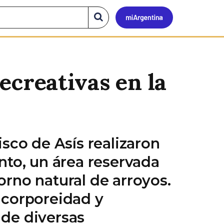
Mi
Buscar
en
el
Argen
sitio
recreativas en la
isco de Asís realizaron
nto, un área reservada
orno natural de arroyos.
 corporeidad y
 de diversas