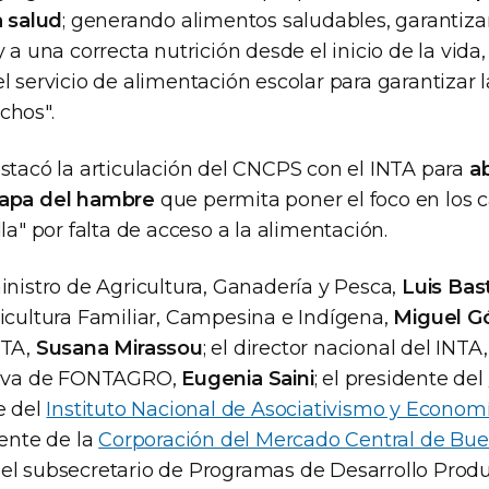
a salud
; generando alimentos saludables, garantiza
y a una correcta nutrición desde el inicio de la vida
l servicio de alimentación escolar para garantizar l
chos".
estacó la articulación del CNCPS con el INTA para
a
mapa del hambre
que permita poner el foco en los c
lla" por falta de acceso a la alimentación.
inistro de Agricultura, Ganadería y Pesca,
Luis Bas
ricultura Familiar, Campesina e Indígena,
Miguel 
NTA,
Susana Mirassou
; el director nacional del INTA
utiva de FONTAGRO,
Eugenia Saini
; el presidente del
te del
Instituto Nacional de Asociativismo y Economí
dente de la
Corporación del Mercado Central de Bue
; el subsecretario de Programas de Desarrollo Prod