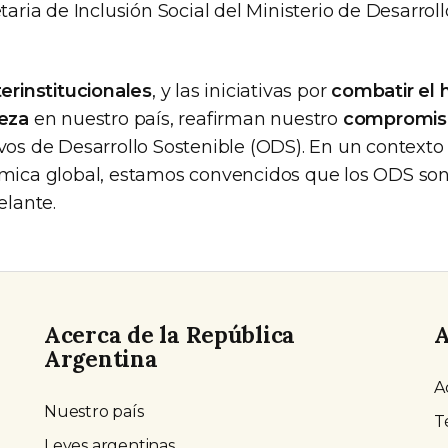
retaria de Inclusión Social del Ministerio de Desarroll
terinstitucionales
, y las iniciativas por
combatir el
reza
en nuestro país, reafirman nuestro
compromis
ivos de Desarrollo Sostenible (ODS). En un context
ómica global, estamos convencidos que los ODS so
elante.
Acerca de la República
A
Argentina
A
Nuestro país
T
Leyes argentinas