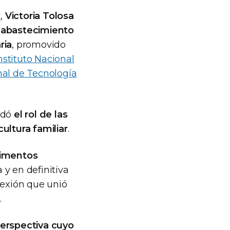
s
,
Victoria Tolosa
el abastecimiento
ria
, promovido
nstituto Nacional
al de Tecnología
rdó
el rol de las
ultura familiar
.
limentos
y en definitiva
lexión que unió
.
erspectiva cuyo