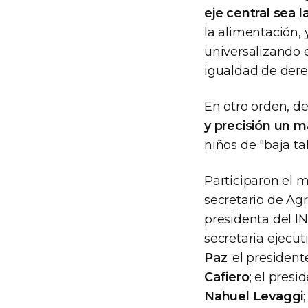
eje central sea l
la alimentación, 
universalizando e
igualdad de dere
En otro orden, d
y precisión un 
niños de "baja ta
Participaron el m
secretario de Ag
presidenta del I
secretaria ejec
Paz
; el presiden
Cafiero
; el presi
Nahuel Levaggi