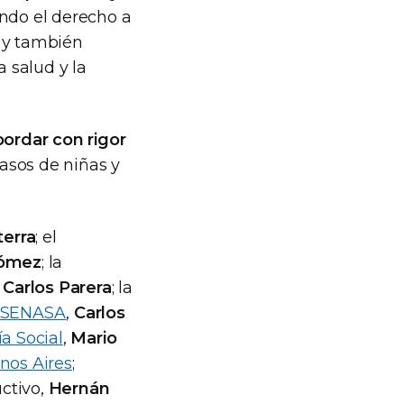
ndo el derecho a
, y también
a salud y la
bordar con rigor
asos de niñas y
terra
; el
Gómez
; la
,
Carlos Parera
; la
SENASA
,
Carlos
a Social
,
Mario
nos Aires
;
uctivo,
Hernán