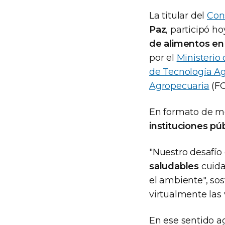
La titular del
Cons
Paz
, participó h
de alimentos en
por el
Ministerio
de Tecnología A
Agropecuaria
(F
En formato de me
instituciones pú
"Nuestro desafío
saludables
cuida
el ambiente", so
virtualmente las 
En ese sentido a