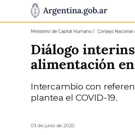
Pasar al contenido principal
Presidencia
de
Ministerio de Capital Humano
Consejo Nacional d
la
Diálogo interins
Nación
alimentación en
Intercambio con referent
plantea el COVID-19.
03 de junio de 2020