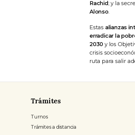
Rachid
; y la sec
Alonso
.
Estas
alianzas in
erradicar la pob
2030
y los Objet
crisis socioecon
ruta para salir ad
Trámites
Turnos
Trámites a distancia