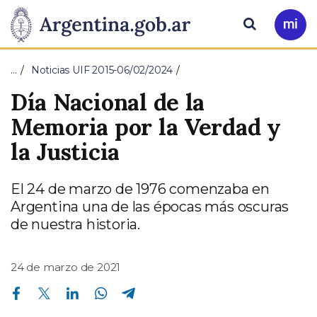
Pasar al contenido principal
Presidencia
Buscar
Ir
a
de
Mi
…
Noticias UIF 2015-06/02/2024
Arg
la
Día Nacional de la
Nación
Memoria por la Verdad y
la Justicia
El 24 de marzo de 1976 comenzaba en
Argentina una de las épocas más oscuras
de nuestra historia.
24 de marzo de 2021
Compartir en Facebook
Compartir en Twitter
Compartir en Linkedin
Compartir en Whatsapp
Compartir en Telegram