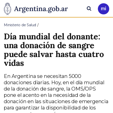
Pasar al contenido principal
Presidencia
Buscar
Ir
a
de
Mi
Ministerio de Salud
Arg
la
Día mundial del donante:
Nación
una donación de sangre
puede salvar hasta cuatro
vidas
En Argentina se necesitan 5000
donaciones diarias. Hoy, en el día mundial
de la donación de sangre, la OMS/OPS
pone el acento en la necesidad de la
donación en las situaciones de emergencia
para garantizar la disponibilidad de los